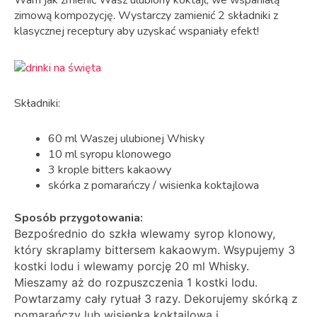
Wam jak zmienić Wasz ulubiony koktajl, we wspaniałą
zimową kompozycję. Wystarczy zamienić 2 składniki z
klasycznej receptury aby uzyskać wspaniały efekt!
Składniki:
60 ml Waszej ulubionej Whisky
10 ml syropu klonowego
3 krople bitters kakaowy
skórka z pomarańczy / wisienka koktajlowa
Sposób przygotowania:
Bezpośrednio do szkła wlewamy syrop klonowy,
który skraplamy bittersem kakaowym. Wsypujemy 3
kostki lodu i wlewamy porcję 20 ml Whisky.
Mieszamy aż do rozpuszczenia 1 kostki lodu.
Powtarzamy cały rytuał 3 razy. Dekorujemy skórką z
pomarańczy lub wisienką koktajlową i