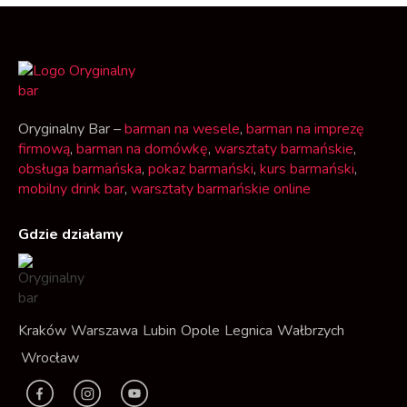
Oryginalny Bar –
barman na wesele
,
barman na imprezę
firmową
,
barman na domówkę
,
warsztaty barmańskie
,
obsługa barmańska
,
pokaz barmański
,
kurs barmański
,
mobilny drink bar
,
warsztaty barmańskie online
Gdzie działamy
Kraków
Warszawa
Lubin
Opole
Legnica
Wałbrzych
Wrocław
F
I
Y