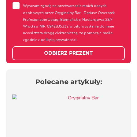
rodo
Wyrażam zgodę na przetwarzanie moich danych
osobowych przez Oryginalny Bar - Dariusz Owczarek
Profesjonalne Usługi Barmańskie, Nasturcjowa 23/7
Wrocław NIP: 8942835312 w celu wysyłania do mnie
newslettera drogą elektroniczną, za pomocą e-maila
zgodnie z
polityką prywatności.
ODBIERZ PREZENT
Polecane artykuły: