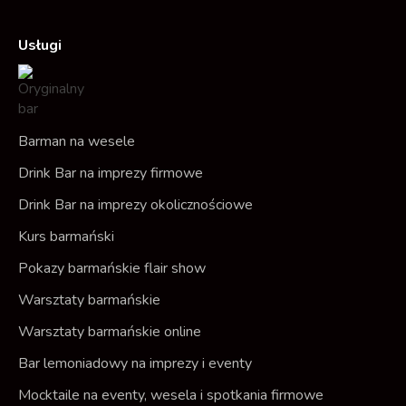
a
n
t
c
s
Usługi
e
t
b
a
o
g
o
r
Barman na wesele
k
a
Drink Bar na imprezy firmowe
m
Drink Bar na imprezy okolicznościowe
Kurs barmański
Pokazy barmańskie flair show
Warsztaty barmańskie
Warsztaty barmańskie online
Bar lemoniadowy na imprezy i eventy
Mocktaile na eventy, wesela i spotkania firmowe