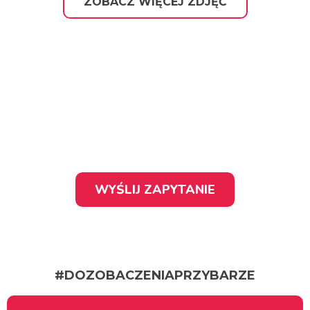
ZOBACZ WIĘCEJ ZDJĘĆ
Zaskocz swoich gości
wyjątkowym show!
WYŚLIJ ZAPYTANIE
#DOZOBACZENIAPRZYBARZE