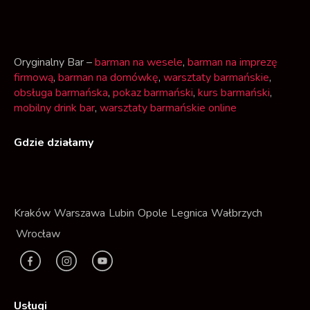
Oryginalny Bar –
barman na wesele
,
barman na imprezę
firmową
,
barman na domówkę
,
warsztaty barmańskie
,
obsługa barmańska
,
pokaz barmański
,
kurs barmański
,
mobilny drink bar
,
warsztaty barmańskie online
Gdzie działamy
Kraków
Warszawa
Lubin
Opole
Legnica
Wałbrzych
Wrocław
F
I
Y
a
n
t
c
s
Usługi