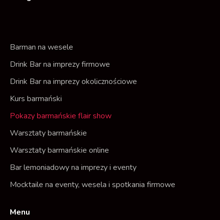
e
t
b
a
o
g
o
r
Barman na wesele
k
a
Drink Bar na imprezy firmowe
m
Drink Bar na imprezy okolicznościowe
Kurs barmański
Pokazy barmańskie flair show
Warsztaty barmańskie
Warsztaty barmańskie online
Bar lemoniadowy na imprezy i eventy
Mocktaile na eventy, wesela i spotkania firmowe
Menu