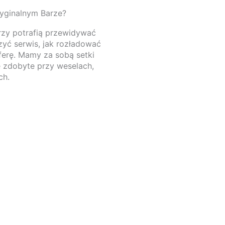
yginalnym Barze?
órzy potrafią przewidywać
zyć serwis, jak rozładować
ferę. Mamy za sobą setki
ie zdobyte przy weselach,
ch.