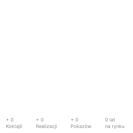
+
0
+
0
+
0
0
lat
Koktajli
Realizacji
Pokazów
na rynku