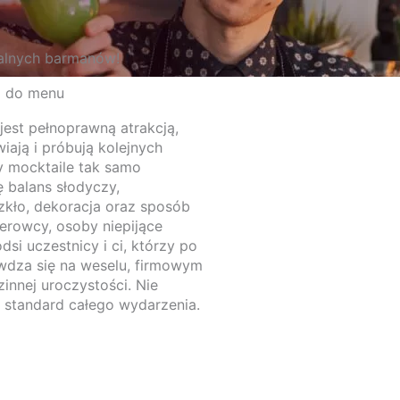
nalnych barmanów!
em do menu
BEZPŁATNA DEGUSTACJA
Kontakt
est pełnoprawną atrakcją,
iają i próbują kolejnych
 mocktaile tak samo
ę balans słodyczy,
szkło, dekoracja oraz sposób
ierowcy, osoby niepijące
dsi uczestnicy i ci, którzy po
awdza się na weselu, firmowym
zinnej uroczystości. Nie
 standard całego wydarzenia.