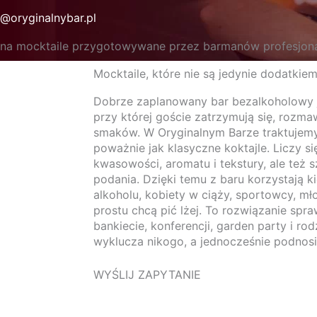
@oryginalnybar.pl
aw na mocktaile przygotowywane przez barmanów profesjo
Mocktaile, które nie są jedynie dodatki
 nas
Blog
Degustacja koktajli
Drinki
Galeria
Dobrze zaplanowany bar bezalkoholowy j
przy której goście zatrzymują się, rozmaw
smaków. W Oryginalnym Barze traktujemy
poważnie jak klasyczne koktajle. Liczy si
kwasowości, aromatu i tekstury, ale też 
podania. Dzięki temu z baru korzystają k
alkoholu, kobiety w ciąży, sportowcy, mło
prostu chcą pić lżej. To rozwiązanie spr
bankiecie, konferencji, garden party i rod
wyklucza nikogo, a jednocześnie podnosi
WYŚLIJ ZAPYTANIE