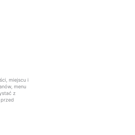
i, miejscu i
manów, menu
ystać z
 przed