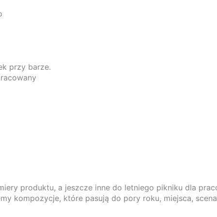
o
ek przy barze.
opracowany
miery produktu, a jeszcze inne do letniego pikniku dla pra
 kompozycje, które pasują do pory roku, miejsca, scenari