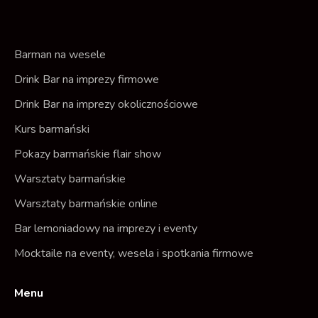
b
a
o
g
o
r
Barman na wesele
k
a
Drink Bar na imprezy firmowe
m
Drink Bar na imprezy okolicznościowe
Kurs barmański
Pokazy barmańskie flair show
Warsztaty barmańskie
Warsztaty barmańskie online
Bar lemoniadowy na imprezy i eventy
Mocktaile na eventy, wesela i spotkania firmowe
Menu