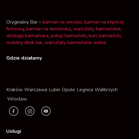
Oryginalny Bar –
barman na wesele
,
barman na imprezę
firmową
,
barman na domówkę
,
warsztaty barmańskie
,
obsługa barmańska
,
pokaz barmański
,
kurs barmański
,
mobilny drink bar
,
warsztaty barmańskie online
Gdzie działamy
Kraków
Warszawa
Lubin
Opole
Legnica
Wałbrzych
Wrocław
F
I
Y
a
n
t
c
s
Usługi
e
t