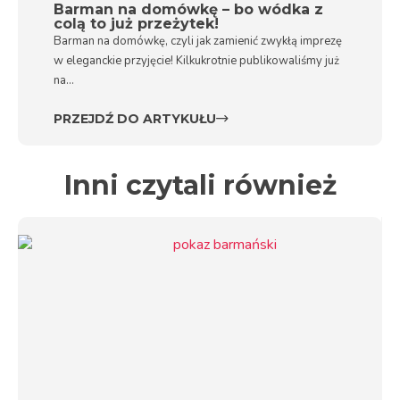
Barman na domówkę – bo wódka z
colą to już przeżytek!
Barman na domówkę, czyli jak zamienić zwykłą imprezę
w eleganckie przyjęcie! Kilkukrotnie publikowaliśmy już
na...
PRZEJDŹ DO ARTYKUŁU
Inni czytali również