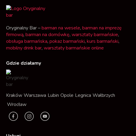
Oryginalny Bar –
barman na wesele
,
barman na imprezę
firmową
,
barman na domówkę
,
warsztaty barmańskie
,
obsługa barmańska
,
pokaz barmański
,
kurs barmański
,
mobilny drink bar
,
warsztaty barmańskie online
Gdzie działamy
Kraków
Warszawa
Lubin
Opole
Legnica
Wałbrzych
Wrocław
F
I
Y
a
n
t
c
s