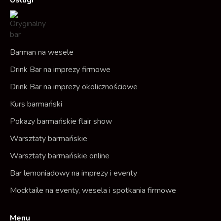
Usługi
e
t
b
a
o
g
o
r
Barman na wesele
k
a
Drink Bar na imprezy firmowe
m
Drink Bar na imprezy okolicznościowe
Kurs barmański
Pokazy barmańskie flair show
Warsztaty barmańskie
Warsztaty barmańskie online
Bar lemoniadowy na imprezy i eventy
Mocktaile na eventy, wesela i spotkania firmowe
Menu