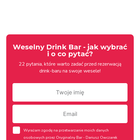
Weselny Drink Bar - jak wybrać
i o co pytać?
22 pytania, które warto zadać przed rezerwacją
drink-baru na swoje wesele!
Twoje
imię
Email
rodo
Wyrażam zgodę na przetwarzanie moich danych
osobowych przez Oryginalny Bar - Dariusz Owczarek