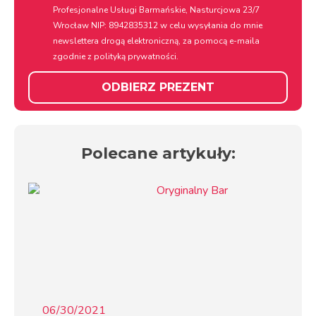
Profesjonalne Usługi Barmańskie, Nasturcjowa 23/7
Wrocław NIP: 8942835312 w celu wysyłania do mnie
newslettera drogą elektroniczną, za pomocą e-maila
zgodnie z
polityką prywatności.
ODBIERZ PREZENT
Polecane artykuły:
06/30/2021