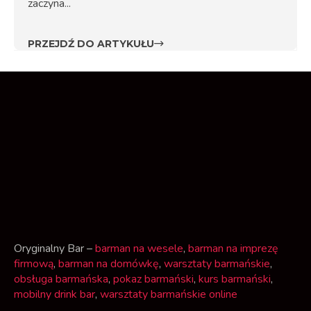
zaczyna...
PRZEJDŹ DO ARTYKUŁU
Oryginalny Bar –
barman na wesele
,
barman na imprezę
firmową
,
barman na domówkę
,
warsztaty barmańskie
,
obsługa barmańska
,
pokaz barmański
,
kurs barmański
,
mobilny drink bar
,
warsztaty barmańskie online