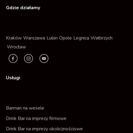
Gdzie działamy
Kraków
Warszawa
Lubin
Opole
Legnica
Wałbrzych
Wrocław
F
I
Y
a
n
t
c
s
Usługi
e
t
b
a
o
g
o
r
Barman na wesele
k
a
Drink Bar na imprezy firmowe
m
Drink Bar na imprezy okolicznościowe