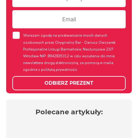
Email
rodo
Wyrażam zgodę na przetwarzanie moich danych
osobowych przez Oryginalny Bar - Dariusz Owczarek
Profesjonalne Usługi Barmańskie, Nasturcjowa 23/7
Wrocław NIP: 8942835312 w celu wysyłania do mnie
newslettera drogą elektroniczną, za pomocą e-maila
zgodnie z
polityką prywatności.
ODBIERZ PREZENT
Polecane artykuły: