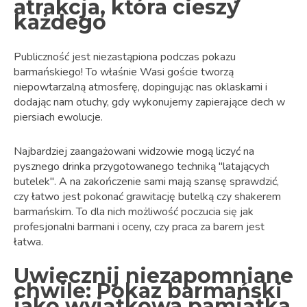
atrakcja, która cieszy
każdego
Publiczność jest niezastąpiona podczas pokazu
barmańskiego! To właśnie Wasi goście tworzą
niepowtarzalną atmosferę, dopingując nas oklaskami i
dodając nam otuchy, gdy wykonujemy zapierające dech w
piersiach ewolucje.
Najbardziej zaangażowani widzowie mogą liczyć na
pysznego drinka przygotowanego techniką "latających
butelek". A na zakończenie sami mają szansę sprawdzić,
czy łatwo jest pokonać grawitację butelką czy shakerem
barmańskim. To dla nich możliwość poczucia się jak
profesjonalni barmani i oceny, czy praca za barem jest
łatwa.
Uwiecznij niezapomniane
chwile: Pokaz barmański
jako wyjątkowa pamiątka