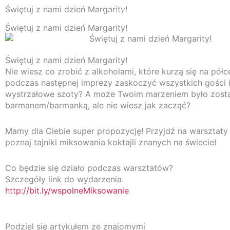
Przejdź
Świętuj z nami dzień Margarity!
+48 692 303 263
kontakt
do
treści
Świętuj z nami dzień Margarity!
Świętuj z nami dzień Margarity!
Uslugi
O
Nie wiesz co zrobić z alkoholami, które kurzą się na pół
podczas następnej imprezy zaskoczyć wszystkich gości 
wystrzałowe szoty? A może Twoim marzeniem było zost
barmanem/barmanką, ale nie wiesz jak zacząć?
Mamy dla Ciebie super propozycję! Przyjdź na warsztaty
poznaj tajniki miksowania koktajli znanych na świecie!
Co będzie się działo podczas warsztatów?
Szczegóły link do wydarzenia.
http://bit.ly/wspolneMiksowanie
Podziel się artykułem ze znajomymi