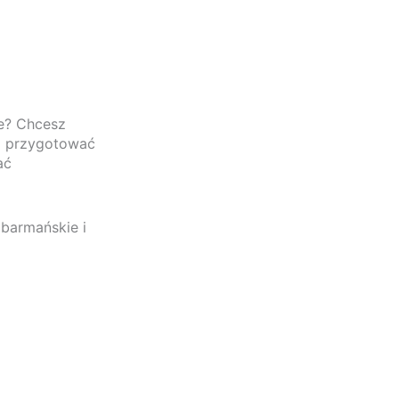
@oryginalnybar.pl
 nas
Blog
Degustacja koktajli
Drinki
Galeria
ce? Chcesz
i przygotować
ać
 barmańskie i