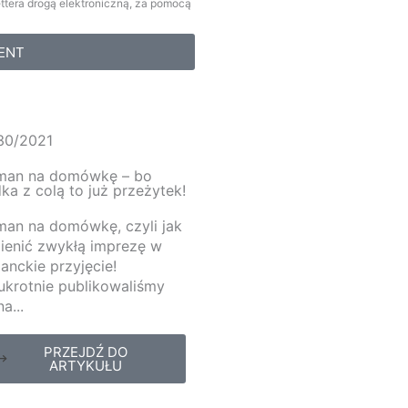
tera drogą elektroniczną, za pomocą
ENT
30/2021
man na domówkę – bo
ka z colą to już przeżytek!
man na domówkę, czyli jak
ienić zwykłą imprezę w
anckie przyjęcie!
kukrotnie publikowaliśmy
na...
PRZEJDŹ DO
ARTYKUŁU