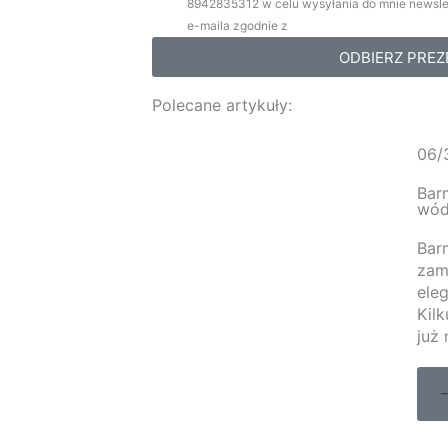
8942835312 w celu wysyłania do mnie newslet
e-maila zgodnie z
polityką prywatności.
ODBIERZ PREZ
Polecane artykuły:
06/
Bar
wód
Bar
zam
eleg
Kil
już 