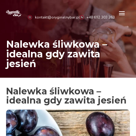
Przejdź
do
Głó
treści
kontakt@oryginalnybar.pl
+48 692 303 263
men
Nalewka śliwkowa –
idealna gdy zawita
jesień
Nalewka śliwkowa –
idealna gdy zawita jesień