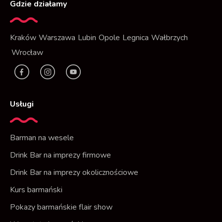
Gdzie działamy
Kraków
Warszawa
Lubin
Opole
Legnica
Wałbrzych
Wrocław
F
I
Y
a
n
t
c
s
Usługi
e
t
b
a
o
g
Barman na wesele
o
r
Drink Bar na imprezy firmowe
k
a
Drink Bar na imprezy okolicznościowe
m
Kurs barmański
Pokazy barmańskie flair show