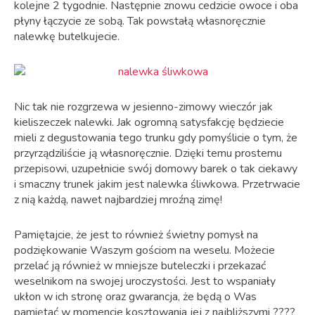
kolejne 2 tygodnie. Następnie znowu cedzicie owoce i oba
płyny łączycie ze sobą. Tak powstałą własnoręcznie
nalewkę butelkujecie.
Nic tak nie rozgrzewa w jesienno-zimowy wieczór jak
kieliszeczek nalewki. Jak ogromną satysfakcję będziecie
mieli z degustowania tego trunku gdy pomyślicie o tym, że
przyrządziliście ją własnoręcznie. Dzięki temu prostemu
przepisowi, uzupełnicie swój domowy barek o tak ciekawy
i smaczny trunek jakim jest nalewka śliwkowa. Przetrwacie
z nią każdą, nawet najbardziej mroźną zimę!
Pamiętajcie, że jest to również świetny pomysł na
podziękowanie Waszym gościom na weselu. Możecie
przelać ją również w mniejsze buteleczki i przekazać
weselnikom na swojej uroczystości. Jest to wspaniały
ukłon w ich stronę oraz gwarancja, że będą o Was
pamiętać w momencie kosztowania jej z najbliższymi ????