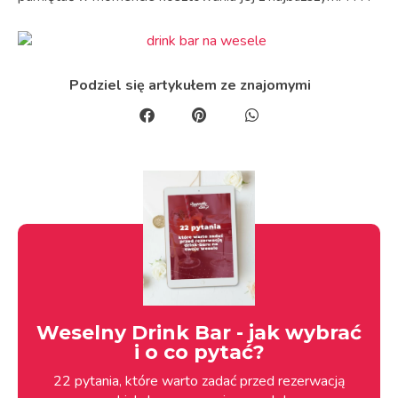
Podziel się artykułem ze znajomymi
Weselny Drink Bar - jak wybrać
i o co pytać?
22 pytania, które warto zadać przed rezerwacją