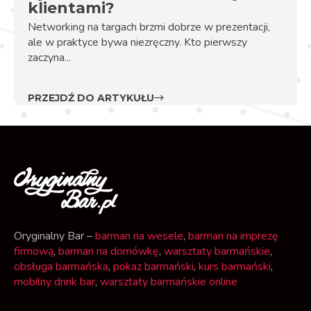
klientami?
Networking na targach brzmi dobrze w prezentacji,
ale w praktyce bywa niezręczny. Kto pierwszy
zaczyna...
PRZEJDŹ DO ARTYKUŁU
Oryginalny Bar –
barman na wesele
,
barman na imprezę
firmową
,
barman na domówkę
,
warsztaty barmańskie
,
obsługa barmańska
,
pokaz barmański
,
kurs barmański
,
mobilny drink bar
,
warsztaty barmańskie online