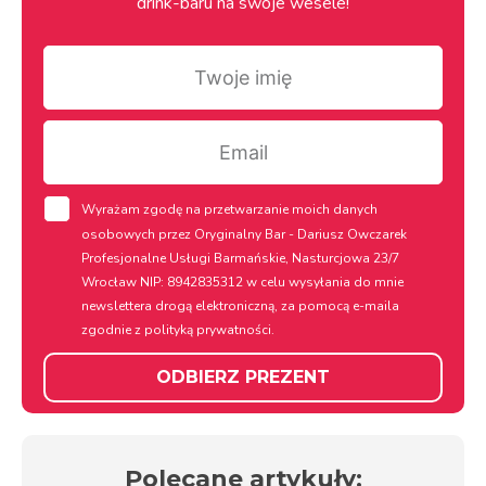
drink-baru na swoje wesele!
Twoje
imię
Email
rodo
Wyrażam zgodę na przetwarzanie moich danych
osobowych przez Oryginalny Bar - Dariusz Owczarek
Profesjonalne Usługi Barmańskie, Nasturcjowa 23/7
Wrocław NIP: 8942835312 w celu wysyłania do mnie
newslettera drogą elektroniczną, za pomocą e-maila
zgodnie z
polityką prywatności.
ODBIERZ PREZENT
Polecane artykuły: